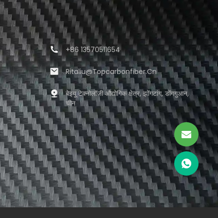
+86 13570511654
Ritaliu@topcarbonfiber.cn
बेइयू टेक्नोलॉजी औद्योगिक क्षेत्र, झोंगटांग, डोंगगुआन,
चीन