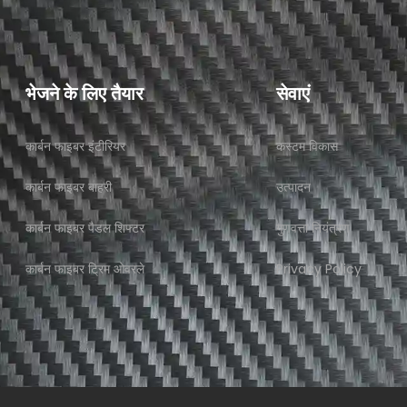
भेजने के लिए तैयार
सेवाएं
कार्बन फाइबर इंटीरियर​
कस्टम विकास
कार्बन फाइबर बाहरी​
उत्पादन
कार्बन फाइबर पैडल शिफ्टर
गुणवत्ता नियंत्रण
कार्बन फाइबर ट्रिम ओवरले
Privacy Policy