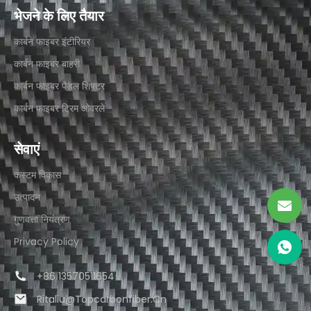
भेजने के लिए तैयार
कार्बन फाइबर इंटीरियर​
कार्बन फाइबर बाहरी​
कार्बन फाइबर पैडल शिफ्टर
कार्बन फाइबर ट्रिम ओवरले
सेवाएं
कस्टम विकास
उत्पादन
गुणवत्ता नियंत्रण
Privacy Policy
+86 13570511654
Ritaliu@topcarbonfiber.cn