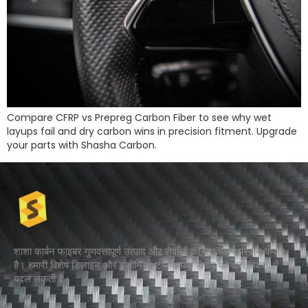
Compare CFRP vs Prepreg Carbon Fiber to see why wet
layups fail and dry carbon wins in precision fitment. Upgrade
your parts with Shasha Carbon.
शाशा कार्बन फाइबर गुणवत्तापूर्ण उत्पाद और सेवाओं का पूरा चक्र प्रदान करता
है। हमारी विशेष डिज़ाइन और इंजीनियर टीम आपके विचार को वास्तविकता में
बदल सकती है।