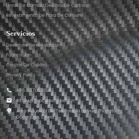
Levas De Cambio De Fibra De Carbono
Revestimiento De Fibra De Carbono
Servicios
Desarrollo Personalizado
Fabricación
Control De Calidad
Privacy Policy
+86 13570511654
Ritaliu@topcarbonfiber.cn
Área Industrial De Tecnología Beiyue, Zhongtang,
Dongguan, China