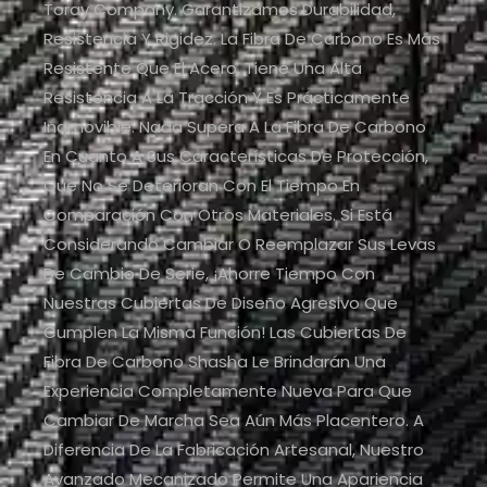
Toray Company. Garantizamos Durabilidad,
Resistencia Y Rigidez. La Fibra De Carbono Es Más
Resistente Que El Acero, Tiene Una Alta
Resistencia A La Tracción Y Es Prácticamente
Inamovible. Nada Supera A La Fibra De Carbono
En Cuanto A Sus Características De Protección,
Que No Se Deterioran Con El Tiempo En
Comparación Con Otros Materiales. Si Está
Considerando Cambiar O Reemplazar Sus Levas
De Cambio De Serie, ¡ahorre Tiempo Con
Nuestras Cubiertas De Diseño Agresivo Que
Cumplen La Misma Función! Las Cubiertas De
Fibra De Carbono Shasha Le Brindarán Una
Experiencia Completamente Nueva Para Que
Cambiar De Marcha Sea Aún Más Placentero. A
Diferencia De La Fabricación Artesanal, Nuestro
Avanzado Mecanizado Permite Una Apariencia