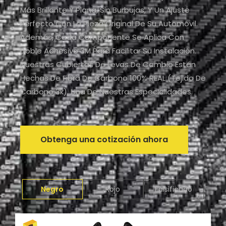
Más Brillante Y Plana, Sin Burbujas, Y Un Ajuste
Perfecto Con La Pieza Original De Su Automóvil.
Además, Cada Componente Se Aplica Con
Doble Adhesivo 3M Para Facilitar Su Instalación.
Nuestras Cubiertas De Levas De Cambio Están
Hechas De Fibra De Carbono 100% REAL (tejido De
Carbono 3k), Una De Nuestras Especialidades.
Obtenga una cotización ahora
Negro
Rojo
Falsificado