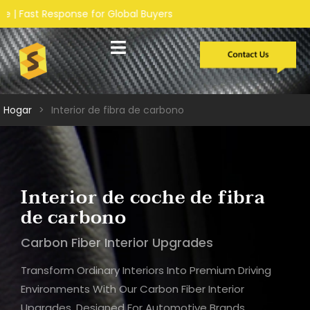
nse for Global Buyers
Desarrollo personalizado
Estudios de caso
Sobre nosotros
Hogar
>
Interior de fibra de carbono
Interior de coche de fibra
de carbono
Carbon Fiber Interior Upgrades
Transform Ordinary Interiors Into Premium Driving
Environments With Our Carbon Fiber Interior
Upgrades. Designed For Automotive Brands,