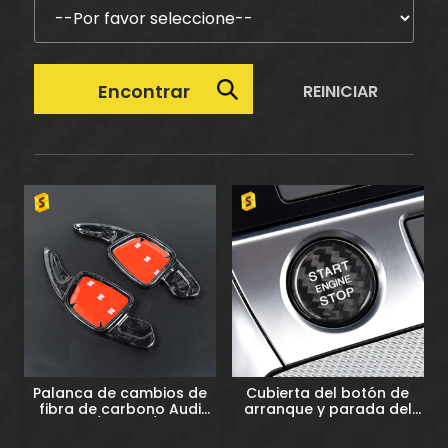
Palanca de cambios de
Cubierta del botón de
fibra de carbono Audi
arranque y parada del
para A3/A3L A4/A4L A5
motor de Audi para A6,
A6/A6L A7/A7L A8 S4
A7 y S6 (2019, 2020, 2021 y