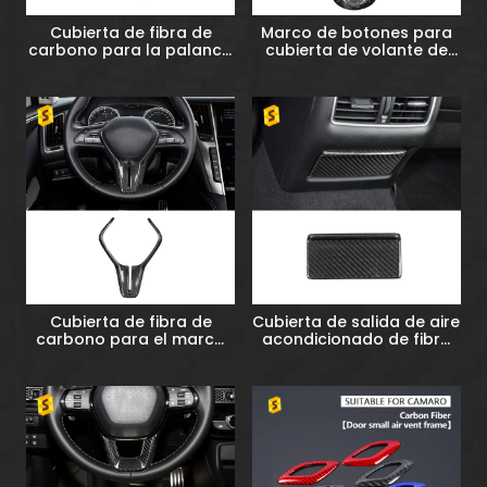
Cubierta de fibra de
Marco de botones para
carbono para la palanca
cubierta de volante de
de cambios Porsche
fibra de carbono forjado
Panamera Macan 718 911
MINI R55 R56 R57
Cubierta de fibra de
Cubierta de salida de aire
carbono para el marco
acondicionado de fibra
en V del volante Infiniti
de carbono para Infiniti
Q50L
Q50L