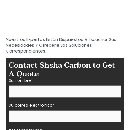
posición del maletero
Empieza a buscar tu
para Camaro
carbono ideal
Piezas de fibra en Shasha
Nuestros Expertos Están Dispuestos A Escuchar Sus
Necesidades Y Ofrecerle Las Soluciones
Correspondientes.
Contact Shsha Carbon to Get
A Quote
Su nombre*
Su correo electrónico*