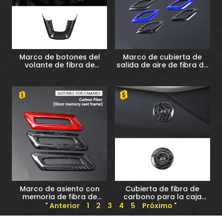
Marco de botones del
Marco de cubierta de
volante de fibra de
salida de aire de fibra de
carbono para Honda
carbono real para
Civic
Chevrolet Camaro
Marco de asiento con
Cubierta de fibra de
memoria de fibra de
carbono para la caja
carbono para puerta de
trasera del maletero de
" Anterior
1
2
3
4
5
Próximo "
Chevrolet Camaro
Chevrolet, cubierta del
botón del interruptor de