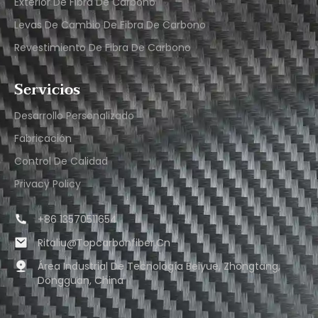
Exterior De Fibra De Carbono
Levas De Cambio De Fibra De Carbono
Revestimiento De Fibra De Carbono
Servicios
Desarrollo Personalizado
Fabricación
Control De Calidad
Privacy Policy
+86 13570511654
Ritaliu@topcarbonfiber.cn
Área Industrial De Tecnología Beiyue, Zhongtang,
Dongguan, China